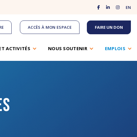
facebook
linkedin
instagram
EN
RE
ACCÈS À MON ESPACE
FAIRE UN DON
ET ACTIVITÉS
NOUS SOUTENIR
EMPLOIS
es