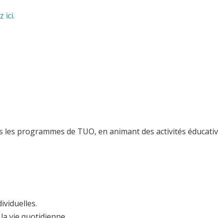
 ici.
es programmes de TUO, en animant des activités éducatives, s
ividuelles.
 la vie quotidienne.